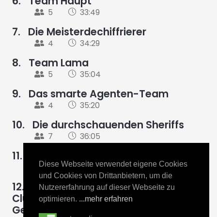
6.
Team Haupt
5
33:49
7.
Die Meisterdechiffrierer
4
34:29
8.
Team Lama
5
35:04
9.
Das smarte Agenten-Team
4
35:20
10.
Die durchschauenden Sheriffs
7
36:05
11.
Team Labahoula
Diese Webseite verwendet eigene Cookies
2
36:36
und Cookies von Drittanbietern, um die
12.
Nutzererfahrung auf dieser Webseite zu
Club der erfinderischen
optimieren.
...mehr erfahren
Geheimagenten