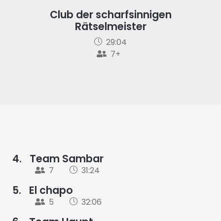
Club der scharfsinnigen
Rätselmeister
29:04
7+
4.
Team Sambar
7
31:24
5.
El chapo
5
32:06